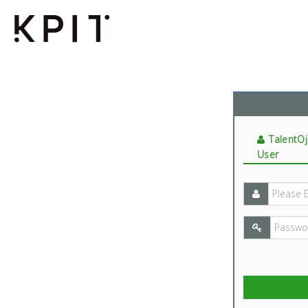
TalentO
User